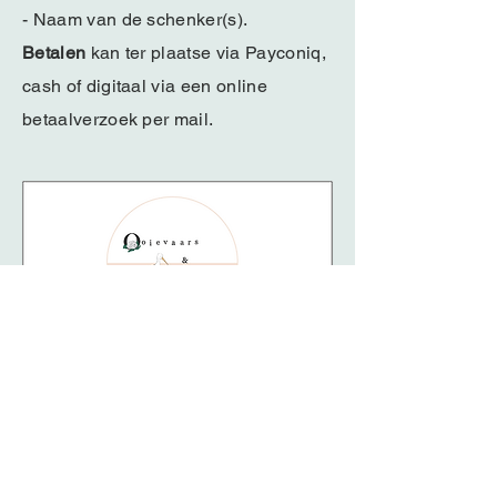
- Naam van de schenker(s).
​Betalen
kan ter plaatse via Payconiq,
cash of digitaal via een online
betaalverzoek per mail.
Geboortelijst
Een heel fijn idee is om je geboortelijst
naast heel wat praktische spullen ook