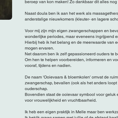
beroep van kon maken! Zo dankbaar dit alles no
Naast doula ben ik aan het werk als massagetherap
anderstalige nieuwkomers (kleuter- en lagere scho
Voor mij zijn mijn eigen zwangerschappen en beva
wonderlijke periodes, maar eveneens ingrijpend en
Hierbij heb ik het belang en de meerwaarde van 
mogen ervaren.
Net daarom ben ik zelf gepassioneerd ouders te b
Om hen te helpen voorbereiden, informeren en voo
vooraf, tijdens en nadien.
De naam 'Ooievaars & bloemkolen' omvat de ruim
zwangerschap, bevallen (ook als het anders loopt 
ouderschap.
Bovendien staat de ooievaar symbool voor geluk
voor vrouwelijkheid en vruchtbaarheid.
Ik heb een eigen praktijk in Melle maar ben werk
Ik bekijk graag samen met jullie of de afstand haa