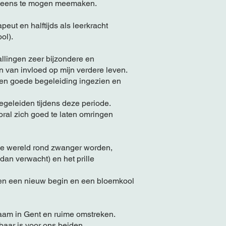
g eens te mogen meemaken.
eut en halftijds als leerkracht
ol).
llingen zeer bijzondere en
 van invloed op mijn verdere leven.
een goede begeleiding ingezien en
egeleiden tijdens deze periode.
ral zich goed te laten omringen
e wereld rond zwanger worden,
dan verwacht) en het prille
 en een nieuw begin en een bloemkool
zaam in Gent en ruime omstreken.
lbaar is voor ons beiden.