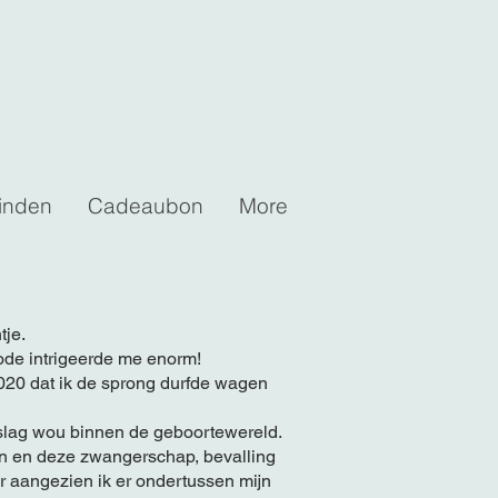
inden
Cadeaubon
More
tje.
ode intrigeerde me enorm!
020 dat ik de sprong durfde wagen
e slag wou binnen de geboortewereld.
in en deze zwangerschap, bevalling
r aangezien ik er ondertussen mijn